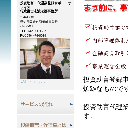
投資助言・代理業登録サポートオ
フィス
行政書士志波法務事務所
〒444-0813
愛知県岡崎市羽根町貴登野
41-8-203
TEL.0564-74-4652
FAX.0564-74-9628
投資助言登録
→詳しくはこちら
煩雑なもので
投資助言代理
す。